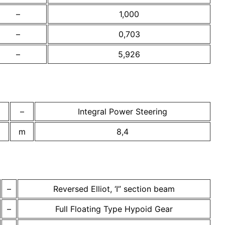
–
1,000
–
0,703
–
5,926
–
Integral Power Steering
m
8,4
–
Reversed Elliot, ‘I” section beam
–
Full Floating Type Hypoid Gear