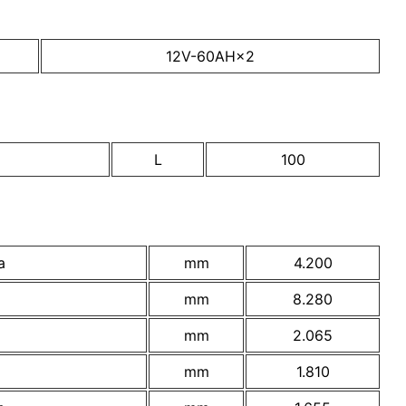
12V-60AH×2
L
100
a
mm
4.200
mm
8.280
mm
2.065
mm
1.810