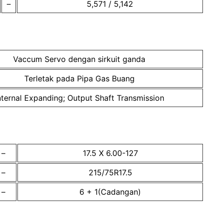
–
5,571 / 5,142
Vaccum Servo dengan sirkuit ganda
Terletak pada Pipa Gas Buang
nternal Expanding; Output Shaft Transmission
–
17.5 X 6.00-127
–
215/75R17.5
–
6 + 1(Cadangan)