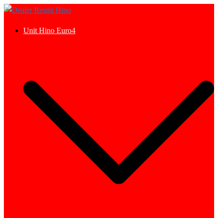
Skip
to
Unit Hino Euro4
content