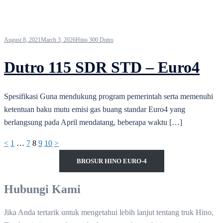
August 8, 2021
March 3, 2026
Hino 300 Dutro
Dutro 115 SDR STD – Euro4
Spesifikasi Guna mendukung program pemerintah serta memenuhi
ketentuan baku mutu emisi gas buang standar Euro4 yang
berlangsung pada April mendatang, beberapa waktu […]
Posts
<
1
…
7
8
9
10
>
pagination
BROSUR HINO EURO-4
Hubungi Kami
Jika Anda tertarik untuk mengetahui lebih lanjut tentang truk Hino,