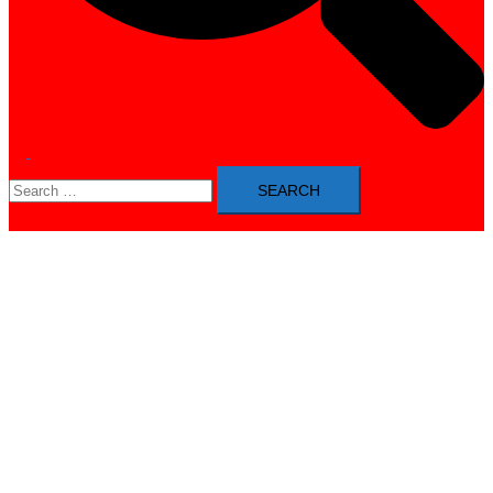
Toggle
Search
menu
for: