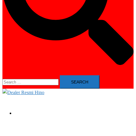
Search
for:
Close
menu
Unit Hino Euro4